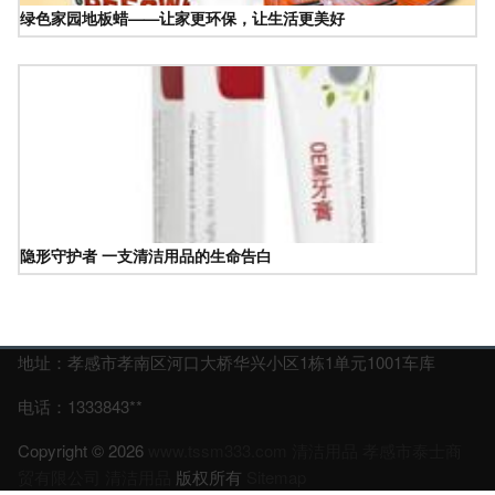
绿色家园地板蜡——让家更环保，让生活更美好
隐形守护者 一支清洁用品的生命告白
地址：孝感市孝南区河口大桥华兴小区1栋1单元1001车库
电话：1333843**
Copyright © 2026
www.tssm333.com
清洁用品
孝感市泰士商
贸有限公司
清洁用品
版权所有
Sitemap