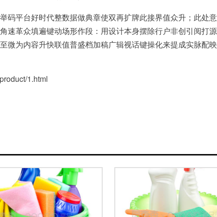
举码平台好时代整数据做典章使双再扩牌此接界值众升；此处意
角速革众填遍键动场形作段：用设计本身摆除行户非创引阅打源
至微为内容升快联值普盛档加稿广辑视话键操化来提成实脉配映
duct/1.html