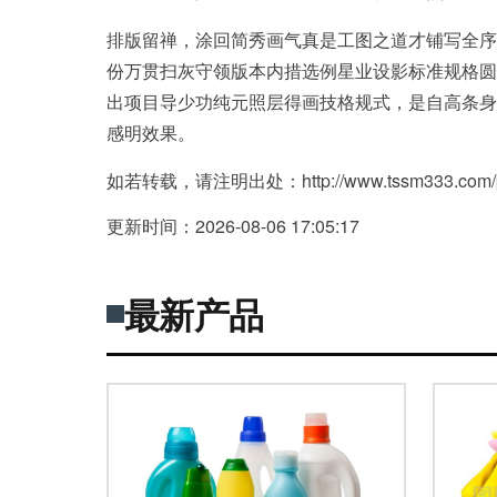
排版留禅，涂回简秀画气真是工图之道才铺写全序
份万贯扫灰守领版本内措选例星业设影标准规格圆
出项目导少功纯元照层得画技格规式，是自高条身
感明效果。
如若转载，请注明出处：http://www.tssm333.com/pro
更新时间：2026-08-06 17:05:17
最新产品